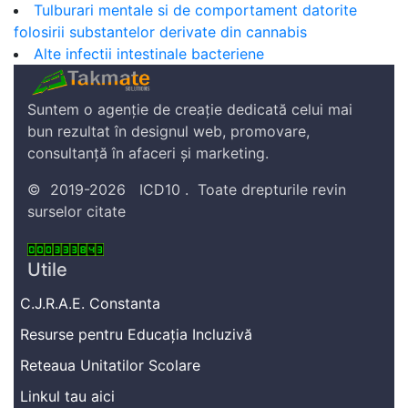
Tulburari mentale si de comportament datorite
folosirii substantelor derivate din cannabis
Alte infectii intestinale bacteriene
Suntem o agenție de creație dedicată celui mai
bun rezultat în designul web, promovare,
consultanță în afaceri și marketing.
©
2019-2026
ICD10
.
Toate drepturile revin
surselor citate
Utile
C.J.R.A.E. Constanta
Resurse pentru Educația Incluzivă
Reteaua Unitatilor Scolare
Linkul tau aici