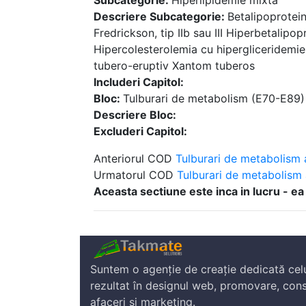
Subcategorie:
Hiperlipidemie mixta
Descriere Subcategorie:
Betalipoprotei
Fredrickson, tip IIb sau III Hiperbetalip
Hipercolesterolemia cu hipergliceridemi
tubero-eruptiv Xantom tuberos
Includeri Capitol:
Bloc:
Tulburari de metabolism (E70-E89)
Descriere Bloc:
Excluderi Capitol:
Anteriorul COD
Tulburari de metabolism al
Urmatorul COD
Tulburari de metabolism al
Aceasta sectiune este inca in lucru - ea
Suntem o agenție de creație dedicată cel
rezultat în designul web, promovare, cons
afaceri și marketing.