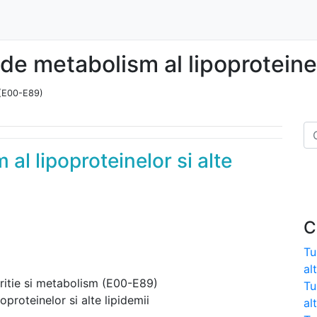
de metabolism al lipoproteinelo
 (E00-E89)
al lipoproteinelor si alte
C
Tu
al
tritie si metabolism (E00-E89)
Tu
oproteinelor si alte lipidemii
al