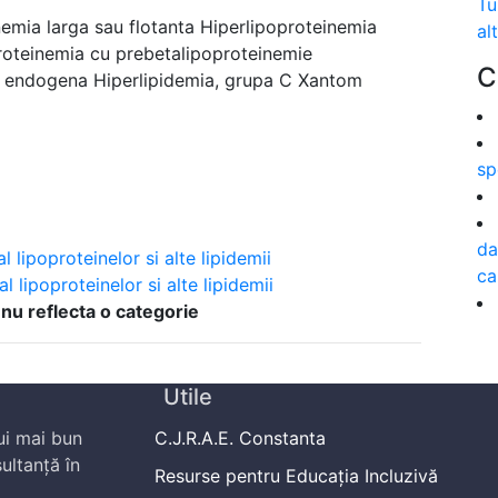
Tu
nemia larga sau flotanta Hiperlipoproteinemia
al
oproteinemia cu prebetalipoproteinemie
C
e endogena Hiperlipidemia, grupa C Xantom
sp
da
 lipoproteinelor si alte lipidemii
ca
 lipoproteinelor si alte lipidemii
 nu reflecta o categorie
Utile
ui mai bun
C.J.R.A.E. Constanta
ultanță în
Resurse pentru Educația Incluzivă