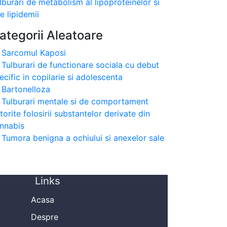
lburari de metabolism al lipoproteinelor si
te lipidemii
ategorii Aleatoare
Sarcomul Kaposi
Tulburari de functionare sociala cu debut
ecific in copilarie si adolescenta
Bartonelloza
Tulburari mentale si de comportament
torite folosirii substantelor derivate din
nnabis
Tumora benigna a ochiului si anexelor sale
Links
Acasa
Despre