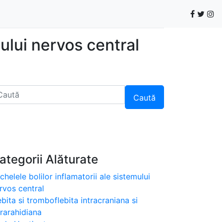
mului nervos central
Caută
ategorii Alăturate
chelele bolilor inflamatorii ale sistemului
rvos central
ebita si tromboflebita intracraniana si
trarahidiana