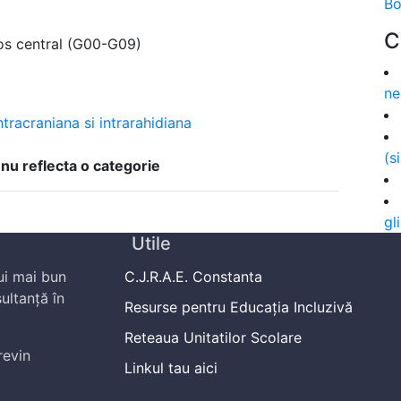
Bo
C
rvos central (G00-G09)
ne
ntracraniana si intrarahidiana
(s
 nu reflecta o categorie
gl
Utile
ui mai bun
C.J.R.A.E. Constanta
ultanță în
Resurse pentru Educația Incluzivă
Reteaua Unitatilor Scolare
revin
Linkul tau aici