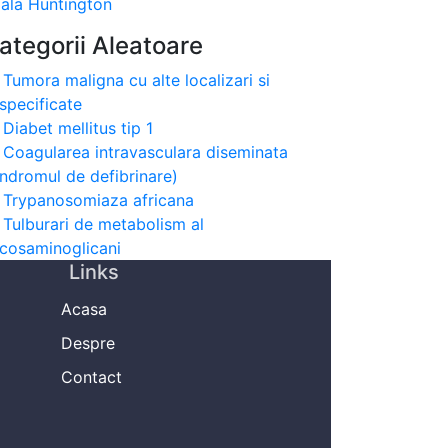
ala Huntington
ategorii Aleatoare
Tumora maligna cu alte localizari si
specificate
Diabet mellitus tip 1
Coagularea intravasculara diseminata
indromul de defibrinare)
Trypanosomiaza africana
Tulburari de metabolism al
icosaminoglicani
Links
Acasa
Despre
Contact