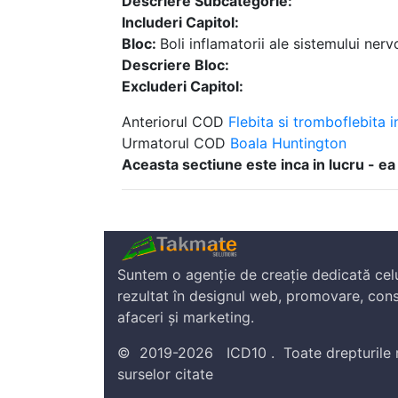
Descriere Subcategorie:
Includeri Capitol:
Bloc:
Boli inflamatorii ale sistemului ne
Descriere Bloc:
Excluderi Capitol:
Anteriorul COD
Flebita si tromboflebita i
Urmatorul COD
Boala Huntington
Aceasta sectiune este inca in lucru - ea
Suntem o agenție de creație dedicată cel
rezultat în designul web, promovare, cons
afaceri și marketing.
©
2019-2026
ICD10
.
Toate drepturile 
surselor citate