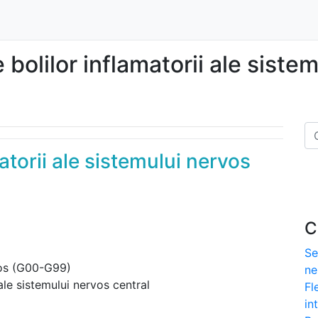
bolilor inflamatorii ale siste
atorii ale sistemului nervos
C
Se
vos (G00-G99)
ne
 ale sistemului nervos central
Fl
in