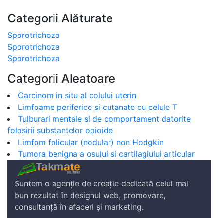
Categorii Alăturate
Sporotrichoza
Sporotrichoza
Sporotrichoza
Categorii Aleatoare
Carcinom in situ al colului uterin
Limfoame periferice si cutanate cu celule T
Tulburari mentale si de comportament datorite
folosirii substantelor opioide
Limfom folicular (nodular) non Hodgkin
Tumora benigna a osului si cartilagiului articular
Suntem o agenție de creație dedicată celui mai
bun rezultat în designul web, promovare,
consultanță în afaceri și marketing.