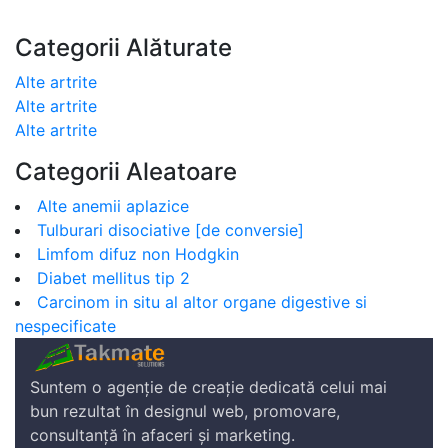
Categorii Alăturate
Alte artrite
Alte artrite
Alte artrite
Categorii Aleatoare
Alte anemii aplazice
Tulburari disociative [de conversie]
Limfom difuz non Hodgkin
Diabet mellitus tip 2
Carcinom in situ al altor organe digestive si
nespecificate
Suntem o agenție de creație dedicată celui mai
bun rezultat în designul web, promovare,
consultanță în afaceri și marketing.