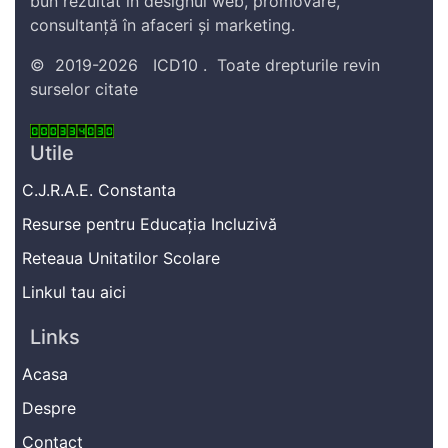
bun rezultat în designul web, promovare,
consultanță în afaceri și marketing.
©
2019-2026
ICD10
.
Toate drepturile revin
surselor citate
Utile
C.J.R.A.E. Constanta
Resurse pentru Educația Incluzivă
Reteaua Unitatilor Scolare
Linkul tau aici
Links
Acasa
Despre
Contact