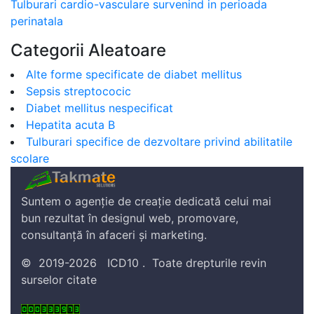
Tulburari cardio-vasculare survenind in perioada
perinatala
Categorii Aleatoare
Alte forme specificate de diabet mellitus
Sepsis streptococic
Diabet mellitus nespecificat
Hepatita acuta B
Tulburari specifice de dezvoltare privind abilitatile
scolare
Suntem o agenție de creație dedicată celui mai
bun rezultat în designul web, promovare,
consultanță în afaceri și marketing.
©
2019-2026
ICD10
.
Toate drepturile revin
surselor citate