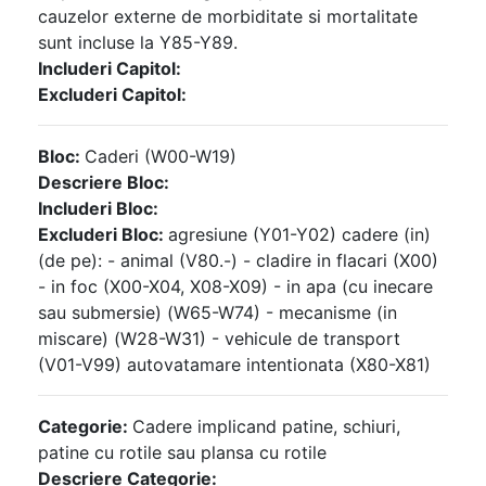
cauzelor externe de morbiditate si mortalitate
sunt incluse la Y85-Y89.
Includeri Capitol:
Excluderi Capitol:
Bloc:
Caderi (W00-W19)
Descriere Bloc:
Includeri Bloc:
Excluderi Bloc:
agresiune (Y01-Y02) cadere (in)
(de pe): - animal (V80.-) - cladire in flacari (X00)
- in foc (X00-X04, X08-X09) - in apa (cu inecare
sau submersie) (W65-W74) - mecanisme (in
miscare) (W28-W31) - vehicule de transport
(V01-V99) autovatamare intentionata (X80-X81)
Categorie:
Cadere implicand patine, schiuri,
patine cu rotile sau plansa cu rotile
Descriere Categorie: