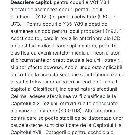
Descriere capitol:
pentru codurile V01-Y34
alocati de asemenea coduri pentru locul
producerii (Y92.-) si pentru activitate (U50.- -
U73.-) Pentru codurile Y35-Y89 alocati de
asemenea un cod pentru locul producerii (Y92.-)
Acest capitol, care in reviziile anterioare ale ICD
a constituit o clasificare suplimentara, permite
clasificarea evenimentelor mediului inconjurator
si circumstantelor drept cauza a leziunii, otravirii
si altor efecte adverse. Acolo unde este aplicabil
un cod de la aceasta sectiune se intentioneaza ca
el sa fie folosit impreuna cu un cod dintr-un alt
capitol al Clasificarii, indicand natura afectiunii.
Cel mai adesea afectiunea va fi clasificabila la
Capitolul XIX Leziuni, otraviri si alte consecinte
ale cauzelor externe (S00-T98). Alte afectiuni
pentru care se poate stabili ca se datoreaza unor
cauze externe sunt clasificate de la Capitolul I la
Capitolul XVIII. Categoriile pentru sechele ale