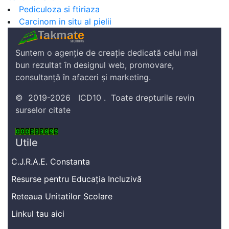
Pediculoza si ftiriaza
Carcinom in situ al pielii
Suntem o agenție de creație dedicată celui mai
bun rezultat în designul web, promovare,
consultanță în afaceri și marketing.
©
2019-2026
ICD10
.
Toate drepturile revin
surselor citate
Utile
C.J.R.A.E. Constanta
Resurse pentru Educația Incluzivă
Reteaua Unitatilor Scolare
Linkul tau aici