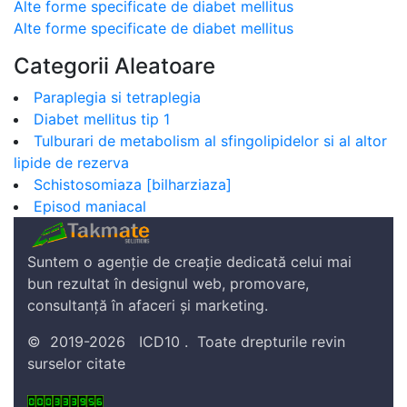
Alte forme specificate de diabet mellitus
Alte forme specificate de diabet mellitus
Categorii Aleatoare
Paraplegia si tetraplegia
Diabet mellitus tip 1
Tulburari de metabolism al sfingolipidelor si al altor
lipide de rezerva
Schistosomiaza [bilharziaza]
Episod maniacal
Suntem o agenție de creație dedicată celui mai
bun rezultat în designul web, promovare,
consultanță în afaceri și marketing.
©
2019-2026
ICD10
.
Toate drepturile revin
surselor citate