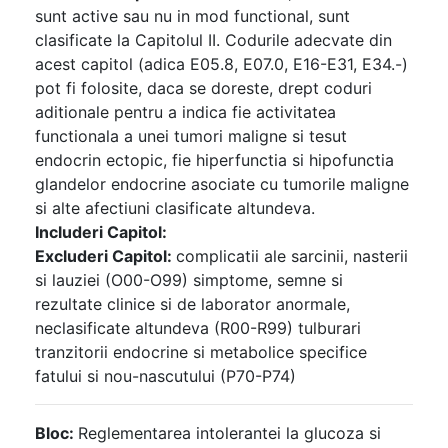
sunt active sau nu in mod functional, sunt
clasificate la Capitolul II. Codurile adecvate din
acest capitol (adica E05.8, E07.0, E16-E31, E34.-)
pot fi folosite, daca se doreste, drept coduri
aditionale pentru a indica fie activitatea
functionala a unei tumori maligne si tesut
endocrin ectopic, fie hiperfunctia si hipofunctia
glandelor endocrine asociate cu tumorile maligne
si alte afectiuni clasificate altundeva.
Includeri Capitol:
Excluderi Capitol:
complicatii ale sarcinii, nasterii
si lauziei (O00-O99) simptome, semne si
rezultate clinice si de laborator anormale,
neclasificate altundeva (R00-R99) tulburari
tranzitorii endocrine si metabolice specifice
fatului si nou-nascutului (P70-P74)
Bloc:
Reglementarea intolerantei la glucoza si