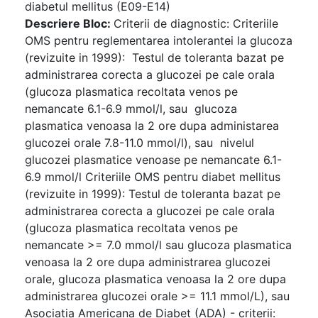
diabetul mellitus (E09-E14)
Descriere Bloc:
Criterii de diagnostic: Criteriile
OMS pentru reglementarea intolerantei la glucoza
(revizuite in 1999): Testul de toleranta bazat pe
administrarea corecta a glucozei pe cale orala
(glucoza plasmatica recoltata venos pe
nemancate 6.1-6.9 mmol/l, sau glucoza
plasmatica venoasa la 2 ore dupa administarea
glucozei orale 7.8-11.0 mmol/l), sau nivelul
glucozei plasmatice venoase pe nemancate 6.1-
6.9 mmol/l Criteriile OMS pentru diabet mellitus
(revizuite in 1999): Testul de toleranta bazat pe
administrarea corecta a glucozei pe cale orala
(glucoza plasmatica recoltata venos pe
nemancate >= 7.0 mmol/l sau glucoza plasmatica
venoasa la 2 ore dupa administrarea glucozei
orale, glucoza plasmatica venoasa la 2 ore dupa
administrarea glucozei orale >= 11.1 mmol/L), sau
Asociatia Americana de Diabet (ADA) - criterii: