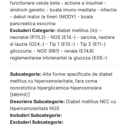
functionare celule beta - actiune a insulinei -
sindrom genetic - boala imuno-mediata - infectie
- debut matur la tineri (MODY) - boala
pancreatica exocrina
Excluderi Categorie:
diabet mellitus (in): -
neonatal (P70.2) - NOS (E14.-) - sarcina, nastere
si lauzia (O24.-) - Tip 1 (E10.-) - Tip 2 (E11.-)
glicozuria: - NOS (R81) - renala (E74.8)
reglementarea intolerantei la glucoza (E09.-)
Subcategorie:
Alte forme specificate de diabet
mellitus cu hiperosmolaritate, fara coma
noncetotica hiperglicemica-hiperosmolara
[NKHHC]
Descriere Subcategorie:
Diabet mellitus NEC cu
hiperosmolaritate NOS
Includeri Subcategorie:
Excluderi Subcategorie: