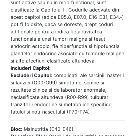
sunt active sau nu in mod functional, sunt
clasificate la Capitolul II. Codurile adecvate din
acest capitol (adica E05.8, E07.0, E16-E31, E34.-)
pot fi folosite, daca se doreste, drept coduri
aditionale pentru a indica fie activitatea
functionala a unei tumori maligne si tesut
endocrin ectopic, fie hiperfunctia si hipofunctia
glandelor endocrine asociate cu tumorile maligne
si alte afectiuni clasificate altundeva.
Includeri Capitol:
Excluderi Capitol:
complicatii ale sarcinii, nasterii
si lauziei (O00-O99) simptome, semne si
rezultate clinice si de laborator anormale,
neclasificate altundeva (R00-R99) tulburari
tranzitorii endocrine si metabolice specifice
fatului si nou-nascutului (P70-P74)
Bloc:
Malnutritia (E40-E46)