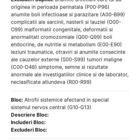
originea in perioada perinatala (P00-P96)
anumite boli infectioase si parazitare (A00-B99)
complicatii ale sarcinii, nasterii si lauziei (O00-
O99) malformatii congenitale, deformatii si
anormalitati cromozomiale (Q00-Q99) boli
endocrine, de nutritie si metabolism (E00-E90)
leziuni traumatice, otraviri si anumite consecinte
ale cauzelor externe (S00-S99) tumori maligne
(C00-D48) simptome, semne si rezultate
anormale ale investigatiilor clinice si de laborator,
neclasificate altundeva (R00-R99)
Bloc:
Atrofii sistemice afectand in special
sistemul nervos central (G10-G13)
Descriere Bloc:
Includeri Bloc:
Excluderi Bloc: