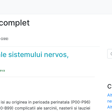
ncomplet
0-G99)
ale sistemului nervos,
deva
C
Al
ne
 isi au originea in perioada perinatala (P00-P96)
Al
-B99) complicatii ale sarcinii, nasterii si lauziei