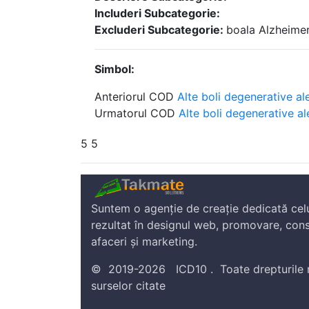
Includeri Subcategorie:
Excluderi Subcategorie:
boala Alzheimer
Simbol:
Anteriorul COD
Alte boli degenerative al
Urmatorul COD
Alte boli degenerative al
5 5
Suntem o agenție de creație dedicată cel
rezultat în designul web, promovare, cons
afaceri și marketing.
©
2019-2026
ICD10
.
Toate drepturile 
surselor citate