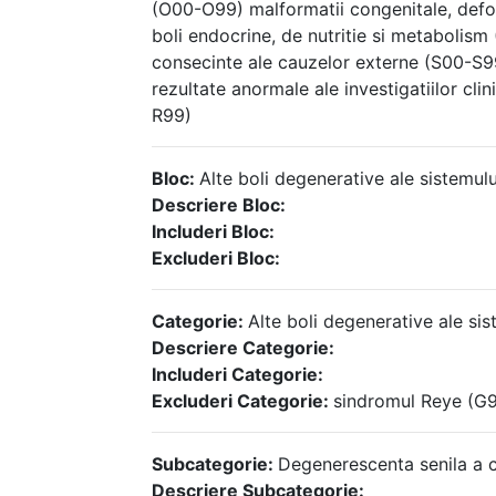
(O00-O99) malformatii congenitale, defo
boli endocrine, de nutritie si metabolism 
consecinte ale cauzelor externe (S00-S
rezultate anormale ale investigatiilor cli
R99)
Bloc:
Alte boli degenerative ale sistemu
Descriere Bloc:
Includeri Bloc:
Excluderi Bloc:
Categorie:
Alte boli degenerative ale sis
Descriere Categorie:
Includeri Categorie:
Excluderi Categorie:
sindromul Reye (G9
Subcategorie:
Degenerescenta senila a cr
Descriere Subcategorie: