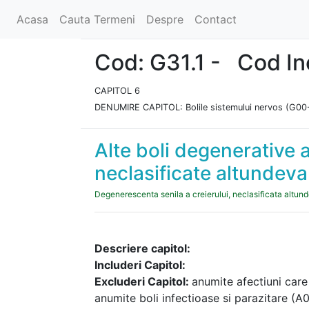
Acasa
Cauta Termeni
Despre
Contact
Cod: G31.1 - Cod I
CAPITOL 6
DENUMIRE CAPITOL: Bolile sistemului nervos (G0
Alte boli degenerative 
neclasificate altundeva
Degenerescenta senila a creierului, neclasificata altun
Descriere capitol:
Includeri Capitol:
Excluderi Capitol:
anumite afectiuni care
anumite boli infectioase si parazitare (A00