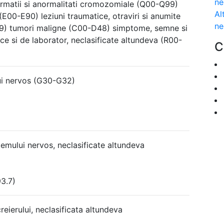
ne
rmatii si anormalitati cromozomiale (Q00-Q99)
Al
(E00-E90) leziuni traumatice, otraviri si anumite
ne
99) tumori maligne (C00-D48) simptome, semne si
nice si de laborator, neclasificate altundeva (R00-
C
lui nervos (G30-G32)
temului nervos, neclasificate altundeva
3.7)
eierului, neclasificata altundeva