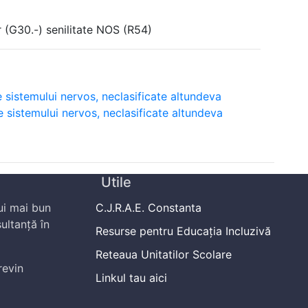
 (G30.-) senilitate NOS (R54)
e sistemului nervos, neclasificate altundeva
e sistemului nervos, neclasificate altundeva
Utile
ui mai bun
C.J.R.A.E. Constanta
ultanță în
Resurse pentru Educația Incluzivă
Reteaua Unitatilor Scolare
revin
Linkul tau aici