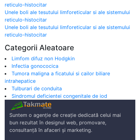
reticulo-histocitar
Unele boli ale tesutului limforeticular si ale sistemului
reticulo-histocitar
Unele boli ale tesutului limforeticular si ale sistemului
reticulo-histocitar
Categorii Aleatoare
Limfom difuz non Hodgkin
Infectia gonococica
Tumora maligna a ficatului si cailor biliare
intrahepatice
Tulburari de conduita
Sindromul deficientei congenitale de iod
Suntem o agenție de creație dedicată celui mai
bun rezultat în designul web, promovare,
consultanță în afaceri și marketing.