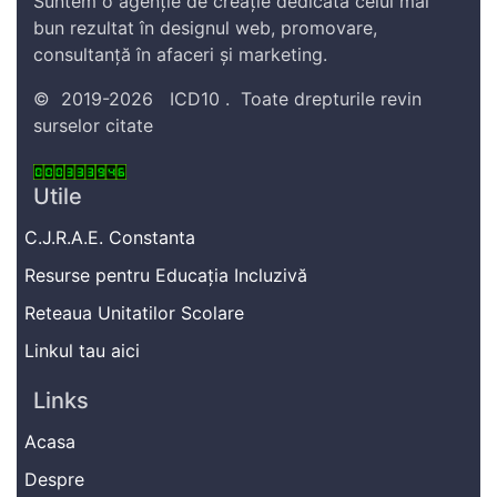
Suntem o agenție de creație dedicată celui mai
bun rezultat în designul web, promovare,
consultanță în afaceri și marketing.
©
2019-2026
ICD10
.
Toate drepturile revin
surselor citate
Utile
C.J.R.A.E. Constanta
Resurse pentru Educația Incluzivă
Reteaua Unitatilor Scolare
Linkul tau aici
Links
Acasa
Despre