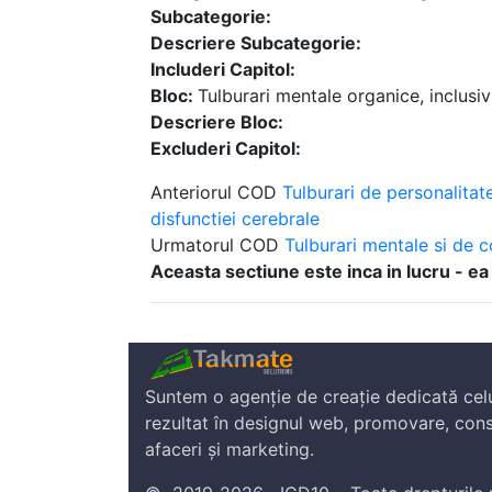
Subcategorie:
Descriere Subcategorie:
Includeri Capitol:
Bloc:
Tulburari mentale organice, inclusi
Descriere Bloc:
Excluderi Capitol:
Anteriorul COD
Tulburari de personalitat
disfunctiei cerebrale
Urmatorul COD
Tulburari mentale si de c
Aceasta sectiune este inca in lucru - ea
Suntem o agenție de creație dedicată cel
rezultat în designul web, promovare, cons
afaceri și marketing.