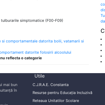
co
di
Tu
v tulburarile simptomatice (F00-F09)
da
C
e si comportamentale datorita bolii, vatamarii si
omportament datorite folosirii alcoolului
 nu reflecta o categorie
Utile
ui mai bun
C.J.R.A.E. Constanta
ultanță în
Resurse pentru Educația Incluzivă
Reteaua Unitatilor Scolare