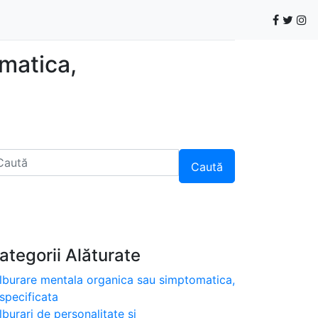
matica,
Caută
ategorii Alăturate
lburare mentala organica sau simptomatica,
specificata
lburari de personalitate si