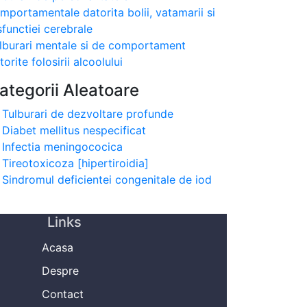
mportamentale datorita bolii, vatamarii si
sfunctiei cerebrale
lburari mentale si de comportament
torite folosirii alcoolului
ategorii Aleatoare
Tulburari de dezvoltare profunde
Diabet mellitus nespecificat
Infectia meningococica
Tireotoxicoza [hipertiroidia]
Sindromul deficientei congenitale de iod
Links
Acasa
Despre
Contact