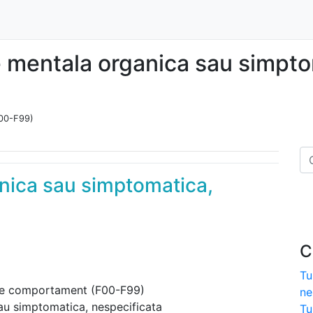
e mentala organica sau simpto
F00-F99)
nica sau simptomatica,
C
Tu
 de comportament (F00-F99)
ne
au simptomatica, nespecificata
Tu