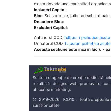
exista dovada unei cauzalitati organice si
Includeri Capitol:
Bloc:
Schizofrenie, tulburari schizotipale
Descriere Bloc:
Excluderi Capitol:
Anteriorul COD
Tulburari psihotice acute s
Urmatorul COD
Tulburari psihotice acute 
Aceasta sectiune este inca in lucru - ea
Suntem o agenție de creație dedicată cel
rezultat în designul web, promovare, cons
afaceri și marketing.
©
2019-2026
ICD10
.
Toate drepturile 
surselor citate