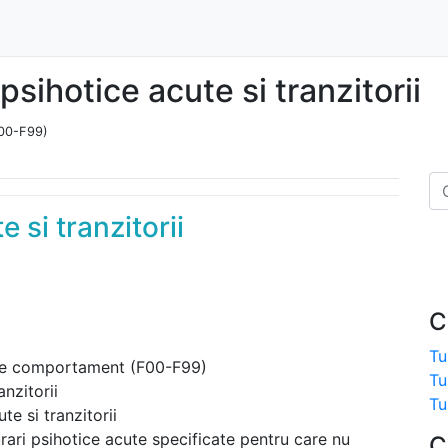
psihotice acute si tranzitorii
F00-F99)
 si tranzitorii
C
Tu
 de comportament (F00-F99)
Tu
anzitorii
Tu
te si tranzitorii
urari psihotice acute specificate pentru care nu
C