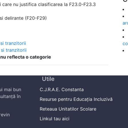
 care nu justifica clasificarea la F23.0-F23.3
 si delirante (F20-F29)
ar
i tranzitorii
co
si tranzitorii
 nu reflecta o categorie
Utile
ui mai bun
C.J.R.A.E. Constanta
ultanță în
Resurse pentru Educația Incluzivă
Reteaua Unitatilor Scolare
revin
Linkul tau aici