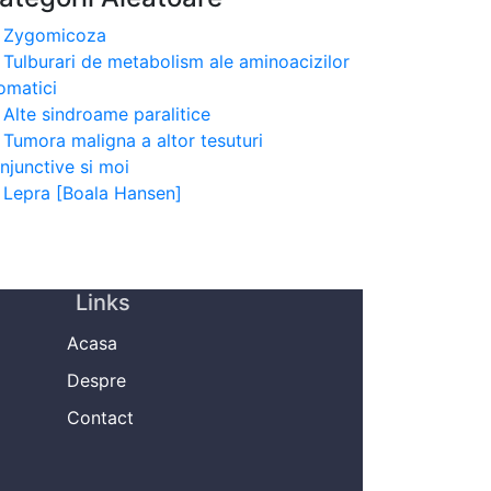
Zygomicoza
Tulburari de metabolism ale aminoacizilor
omatici
Alte sindroame paralitice
Tumora maligna a altor tesuturi
njunctive si moi
Lepra [Boala Hansen]
Links
Acasa
Despre
Contact