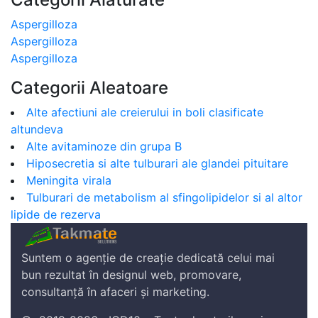
Aspergilloza
Aspergilloza
Aspergilloza
Categorii Aleatoare
Alte afectiuni ale creierului in boli clasificate
altundeva
Alte avitaminoze din grupa B
Hiposecretia si alte tulburari ale glandei pituitare
Meningita virala
Tulburari de metabolism al sfingolipidelor si al altor
lipide de rezerva
Suntem o agenție de creație dedicată celui mai
bun rezultat în designul web, promovare,
consultanță în afaceri și marketing.