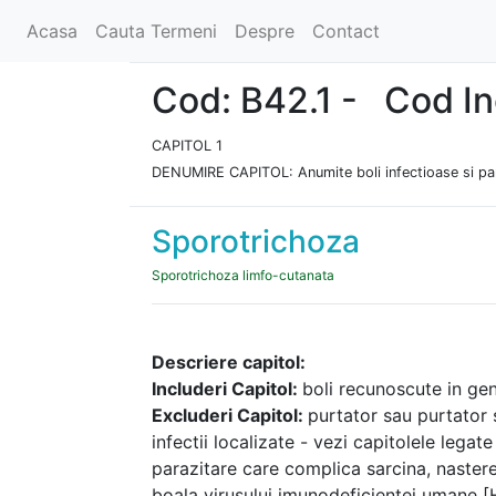
Acasa
Cauta Termeni
Despre
Contact
Cod: B42.1 - Cod I
CAPITOL 1
DENUMIRE CAPITOL: Anumite boli infectioase si pa
Sporotrichoza
Sporotrichoza limfo-cutanata
Descriere capitol:
Includeri Capitol:
boli recunoscute in gen
Excluderi Capitol:
purtator sau purtator 
infectii localizate - vezi capitolele legat
parazitare care complica sarcina, nasterea
boala virusului imunodeficientei umane [H