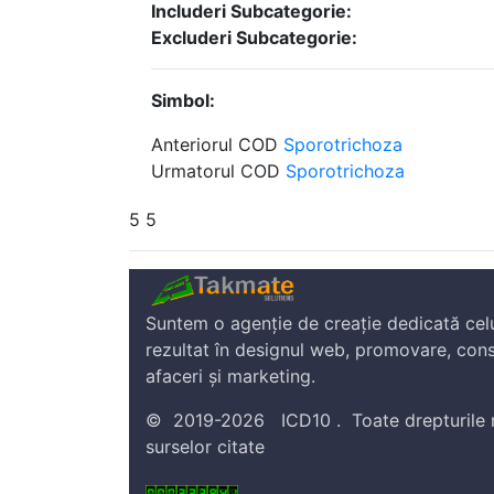
Includeri Subcategorie:
Excluderi Subcategorie:
Simbol:
Anteriorul COD
Sporotrichoza
Urmatorul COD
Sporotrichoza
5 5
Suntem o agenție de creație dedicată cel
rezultat în designul web, promovare, cons
afaceri și marketing.
©
2019-2026
ICD10
.
Toate drepturile 
surselor citate