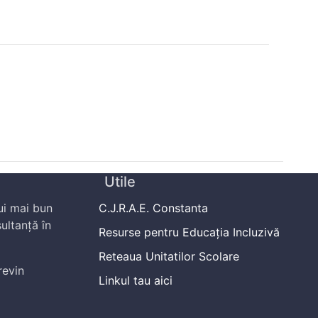
Utile
ui mai bun
C.J.R.A.E. Constanta
ultanță în
Resurse pentru Educația Incluzivă
Reteaua Unitatilor Scolare
revin
Linkul tau aici