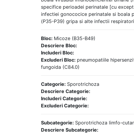
specifice perioadei perinatale [cu exceptia
infectiei gonococice perinatale si boala 
(P35-P39) gripa si alte infectii respirato
Bloc:
Micoze (B35-B49)
Descriere Bloc:
Includeri Bloc:
Excluderi Bloc:
pneumopatiile hipersenzit
fungoida (C84.0)
Categorie:
Sporotrichoza
Descriere Categorie:
Includeri Categorie:
Excluderi Categorie:
Subcategorie:
Sporotrichoza limfo-cuta
Descriere Subcategorie: