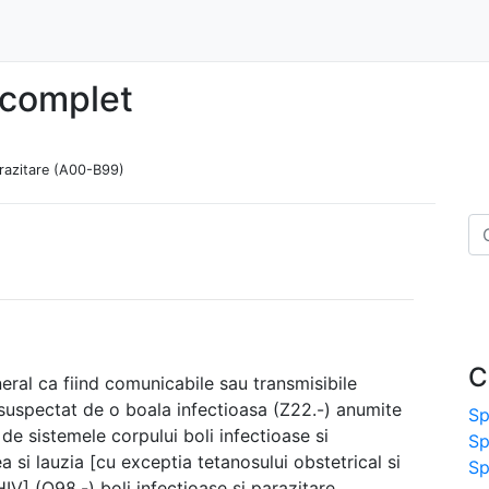
ncomplet
razitare (A00-B99)
C
eral ca fiind comunicabile sau transmisibile
suspectat de o boala infectioasa (Z22.-) anumite
Sp
e de sistemele corpului boli infectioase si
Sp
 si lauzia [cu exceptia tetanosului obstetrical si
Sp
IV] (O98.-) boli infectioase si parazitare