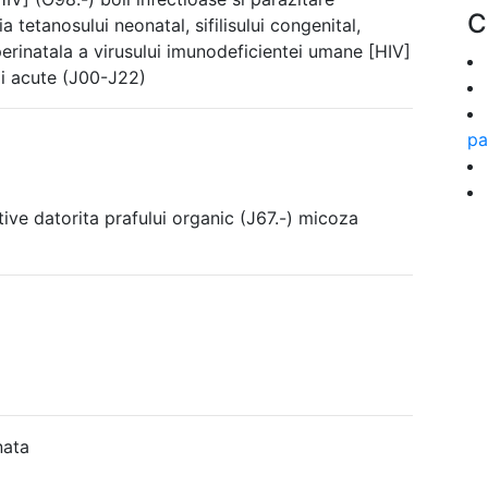
C
 tetanosului neonatal, sifilisului congenital,
perinatala a virusului imunodeficientei umane [HIV]
rii acute (J00-J22)
pa
ive datorita prafului organic (J67.-) micoza
nata